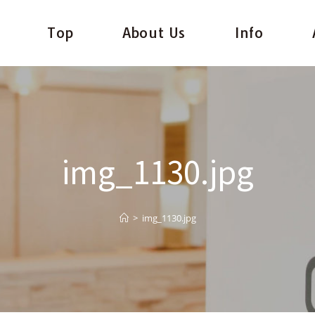
Top
About Us
Info
img_1130.jpg
>
img_1130.jpg