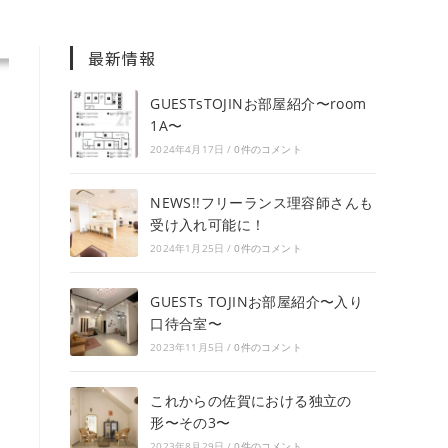
最新情報
GUESTsTOJINお部屋紹介〜room
1A〜
2024年4月17日
/
0件のコメント
NEWS!!フリーランス理容師さんも
受け入れ可能に！
2024年1月25日
/
0件のコメント
GUESTs TOJINお部屋紹介〜入り
口待合室〜
2023年11月5日
/
0件のコメント
これからの佐賀における独立の
形〜その3〜
2023年8月29日
/
0件のコメント