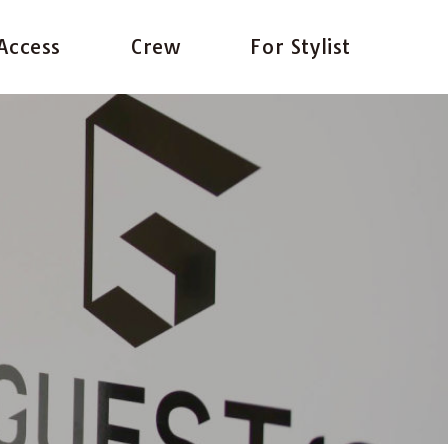
Access
Crew
For Stylist