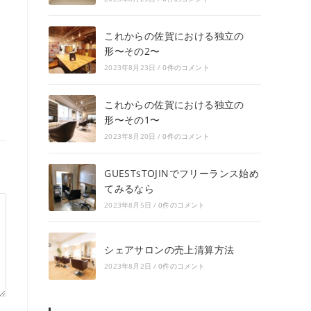
これからの佐賀における独立の
形〜その2〜
2023年8月23日
/
0件のコメント
これからの佐賀における独立の
形〜その1〜
2023年8月20日
/
0件のコメント
GUESTsTOJINでフリーランス始め
てみるなら
2023年8月5日
/
0件のコメント
シェアサロンの売上清算方法
2023年8月2日
/
0件のコメント