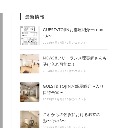
最新情報
GUESTsTOJINお部屋紹介〜room
1A〜
2024年4月17日
/
0件のコメント
NEWS!!フリーランス理容師さんも
受け入れ可能に！
2024年1月25日
/
0件のコメント
GUESTs TOJINお部屋紹介〜入り
口待合室〜
2023年11月5日
/
0件のコメント
これからの佐賀における独立の
形〜その3〜
2023年8月29日
/
0件のコメント