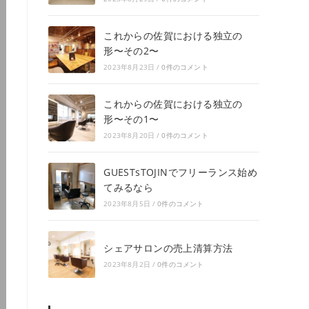
これからの佐賀における独立の
形〜その2〜
2023年8月23日
/
0件のコメント
これからの佐賀における独立の
形〜その1〜
2023年8月20日
/
0件のコメント
GUESTsTOJINでフリーランス始め
てみるなら
2023年8月5日
/
0件のコメント
シェアサロンの売上清算方法
2023年8月2日
/
0件のコメント