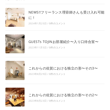
NEWS!!フリーランス理容師さんも受け入れ可能
に！
2024年1月25日
/
0件のコメント
GUESTs TOJINお部屋紹介〜入り口待合室〜
2023年11月5日
/
0件のコメント
これからの佐賀における独立の形〜その3〜
2023年8月29日
/
0件のコメント
これからの佐賀における独立の形〜その2〜
2023年8月23日
/
0件のコメント