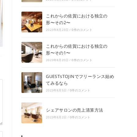
これからの佐賀における独立の
形〜その2〜
2023年8月23日
/
0件のコメント
これからの佐賀における独立の
形〜その1〜
2023年8月20日
/
0件のコメント
GUESTsTOJINでフリーランス始め
てみるなら
2023年8月5日
/
0件のコメント
シェアサロンの売上清算方法
2023年8月2日
/
0件のコメント