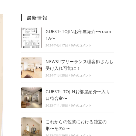
最新情報
GUESTsTOJINお部屋紹介〜room
1A〜
2024年4月17日
/
0件のコメント
NEWS!!フリーランス理容師さんも
受け入れ可能に！
2024年1月25日
/
0件のコメント
GUESTs TOJINお部屋紹介〜入り
口待合室〜
2023年11月5日
/
0件のコメント
これからの佐賀における独立の
形〜その3〜
2023年8月29日
/
0件のコメント